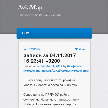
AviaMap
Just another WordPress site
MAIN MENU
SKIP TO PRIMARY CONTENT
SKIP TO SECONDARY CONTENT
HOME
Post navigation
←
Previous
Next
→
Запись за 04.11.2017
16:23:41 +0200
Posted on
November 4, 2017
by
Лайфхаки
путешественникам.Авиабилеты,путешествия
В Барселону (аэропорт Жирона) из
Москвы и обратно всего за 5508 руб.!!!
Супер цена на ПРЯМОЙ рейс в
солнечную Испанию от авиакомпании
Победа. Включена ручная кладь 5 кг.