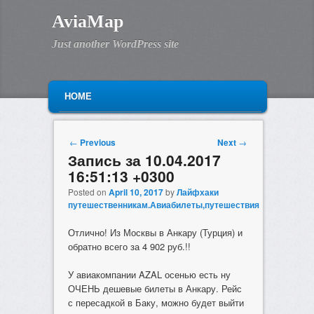
AviaMap
Just another WordPress site
MAIN MENU
SKIP TO PRIMARY CONTENT
SKIP TO SECONDARY CONTENT
HOME
Post navigation
←
Previous
Next
→
Запись за 10.04.2017
16:51:13 +0300
Posted on
April 10, 2017
by
Лайфхаки
путешественникам.Авиабилеты,путешествия
Отлично! Из Москвы в Анкару (Турция) и
обратно всего за 4 902 руб.!!
У авиакомпании AZAL осенью есть ну
ОЧЕНЬ дешевые билеты в Анкару. Рейс
с пересадкой в Баку, можно будет выйти